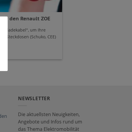
für den Renault ZOE
"Notladekabel", um Ihre
en Steckdosen (Schuko, CEE)
NEWSLETTER
Die aktuellsten Neuigkeiten,
den
Angebote und Infos rund um
das Thema Elektromobilität