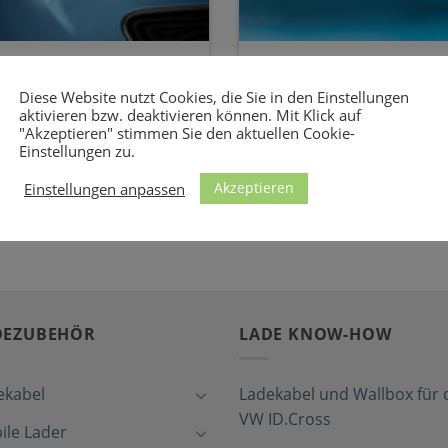
n Sie Ihren Renault
Steckdosen-Ladekabel 
teckdosen
Diese Website nutzt Cookies, die Sie in den Einstellungen
Hier finden Sie sogenannte 
aktivieren bzw. deaktivieren können. Mit Klick auf
enault ZOE Je nach Modell,
Renault Zoe an herkömmlich
"Akzeptieren" stimmen Sie den aktuellen Cookie-
...]
zu [...]
Einstellungen zu.
12 COMMENTS
Akzeptieren
Einstellungen anpassen
DEZUBEHÖR
LADE KNOW-HOW
ekabel
Ladekabel und Wallbox für 
VW ID.Cross
ile Lader