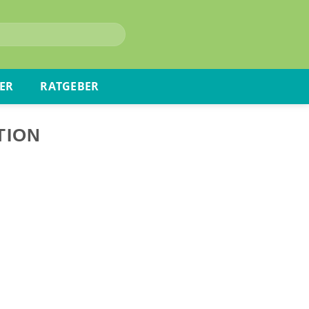
ER
RATGEBER
TION