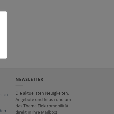
NEWSLETTER
Die aktuellsten Neuigkeiten,
s zu
Angebote und Infos rund um
das Thema Elektromobilität
den
direkt in Ihre Mailbox!