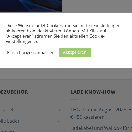
htige Ladestation für
Diese Website nutzt Cookies, die Sie in den Einstellungen
aktivieren bzw. deaktivieren können. Mit Klick auf
"Akzeptieren" stimmen Sie den aktuellen Cookie-
 Wallbox, die ideal zum Opel
Einstellungen zu.
, schnellste [...]
Akzeptieren
Einstellungen anpassen
DEZUBEHÖR
LADE KNOW-HOW
ekabel
THG-Prämie August 2026: Bi
€ 450 kassieren
ile Lader
Ladekabel und Wallbox für 