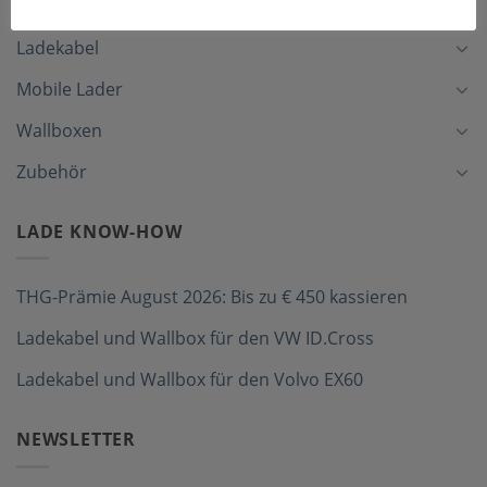
Ladekabel
Mobile Lader
Wallboxen
Zubehör
LADE KNOW-HOW
THG-Prämie August 2026: Bis zu € 450 kassieren
Ladekabel und Wallbox für den VW ID.Cross
Ladekabel und Wallbox für den Volvo EX60
NEWSLETTER