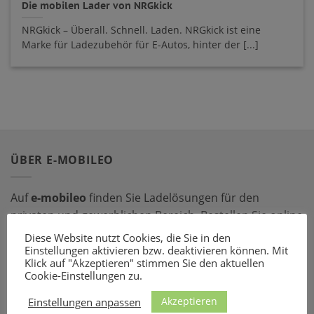
Die mobilen Lader von NRGkick
NRGkick – Überall. Schnell. Laden. NRGkick ist eine
Marke für Ladezubehör für E-Autos, hinter der [...]
ÜBER E-MOBILEO
Auf
e-mobileo
finden Sie Ladelösungen für den
privaten und gewerblichen Bereich. Bestellen Sie online
bei einem unserer zahlreichen Partner – mit dem
Diese Website nutzt Cookies, die Sie in den
passenden Ladeequipment sind Sie für jede Situation
Einstellungen aktivieren bzw. deaktivieren können. Mit
Klick auf "Akzeptieren" stimmen Sie den aktuellen
gerüstet!
Cookie-Einstellungen zu.
Akzeptieren
LADEZUBEHÖR
Einstellungen anpassen