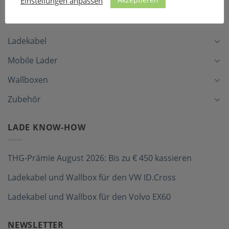
Einstellungen anpassen
LADEZUBEHÖR
Ladekabel
Mobile Lader
Wallboxen
Zubehör
LADE KNOW-HOW
THG-Prämie August 2026: Bis zu € 450 kassieren
Ladekabel und Wallbox für den VW ID.Cross
Ladekabel und Wallbox für den Volvo EX60
NEWSLETTER