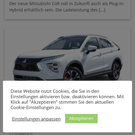
Der neue Mitsubishi Colt soll in Zukunft auch als Plug-in-
Hybrid erhältlich sein. Die Ladeleistung des [...]
Diese Website nutzt Cookies, die Sie in den
Einstellungen aktivieren bzw. deaktivieren können. Mit
Klick auf "Akzeptieren" stimmen Sie den aktuellen
Ladekabel und Wallbox für den Mitsubishi Eclipse Cross
Cookie-Einstellungen zu.
Plug-in Hybrid
Akzeptieren
Einstellungen anpassen
Die Batterie des Mitsubishi Eclipse Cross Plug-in Hybrid
kann mit Wechselstrom mit bis zu 3,7 [...]
22 COMMENTS