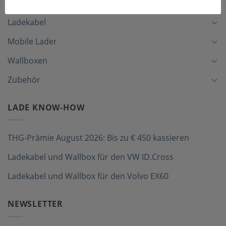
Ladekabel
Mobile Lader
Wallboxen
Zubehör
LADE KNOW-HOW
THG-Prämie August 2026: Bis zu € 450 kassieren
Ladekabel und Wallbox für den VW ID.Cross
Ladekabel und Wallbox für den Volvo EX60
NEWSLETTER