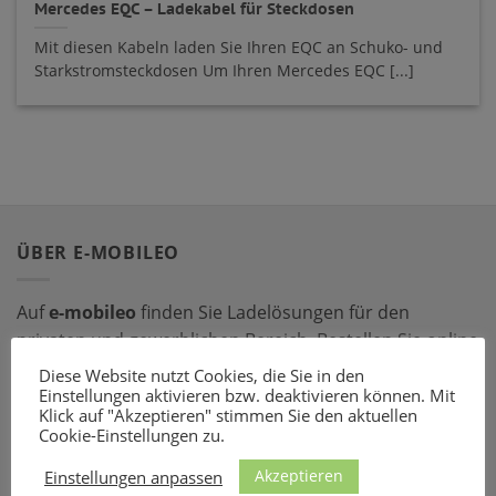
Mercedes EQC – Ladekabel für Steckdosen
Mit diesen Kabeln laden Sie Ihren EQC an Schuko- und
Starkstromsteckdosen Um Ihren Mercedes EQC [...]
ÜBER E-MOBILEO
Auf
e-mobileo
finden Sie Ladelösungen für den
privaten und gewerblichen Bereich. Bestellen Sie online
bei einem unserer zahlreichen Partner – mit dem
Diese Website nutzt Cookies, die Sie in den
passenden Ladeequipment sind Sie für jede Situation
Einstellungen aktivieren bzw. deaktivieren können. Mit
Klick auf "Akzeptieren" stimmen Sie den aktuellen
gerüstet!
Cookie-Einstellungen zu.
Akzeptieren
LADEZUBEHÖR
Einstellungen anpassen