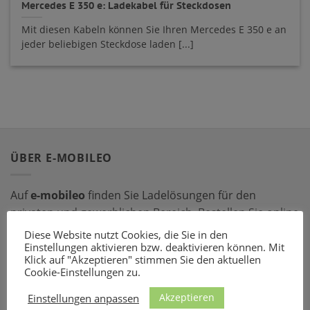
Mercedes E 350 e: Ladekabel für Steckdosen
Mit diesen Kabeln können Sie Ihren Mercedes E 350 e an
jeder beliebigen Steckdose laden [...]
ÜBER E-MOBILEO
Auf
e-mobileo
finden Sie Ladelösungen für den
privaten und gewerblichen Bereich. Bestellen Sie online
bei einem unserer zahlreichen Partner – mit dem
Diese Website nutzt Cookies, die Sie in den
passenden Ladeequipment sind Sie für jede Situation
Einstellungen aktivieren bzw. deaktivieren können. Mit
Klick auf "Akzeptieren" stimmen Sie den aktuellen
gerüstet!
Cookie-Einstellungen zu.
Akzeptieren
LADEZUBEHÖR
Einstellungen anpassen