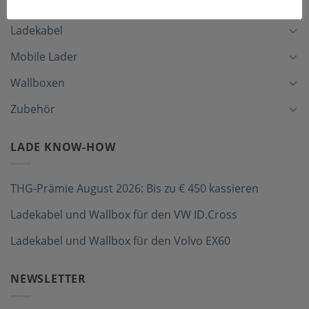
Ladekabel
Mobile Lader
Wallboxen
Zubehör
LADE KNOW-HOW
THG-Prämie August 2026: Bis zu € 450 kassieren
Ladekabel und Wallbox für den VW ID.Cross
Ladekabel und Wallbox für den Volvo EX60
NEWSLETTER