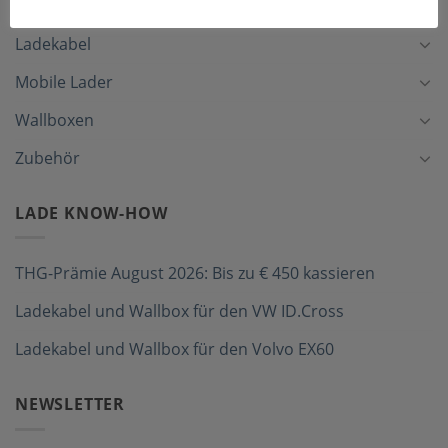
Ladekabel
Mobile Lader
Wallboxen
Zubehör
LADE KNOW-HOW
THG-Prämie August 2026: Bis zu € 450 kassieren
Ladekabel und Wallbox für den VW ID.Cross
Ladekabel und Wallbox für den Volvo EX60
NEWSLETTER