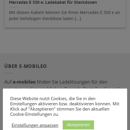
Mercedes E 350 e: Ladekabel für Steckdosen
Mit diesen Kabeln können Sie Ihren Mercedes E 350 e an
jeder beliebigen Steckdose laden [...]
ÜBER E-MOBILEO
Auf
e-mobileo
finden Sie Ladelösungen für den
privaten und gewerblichen Bereich. Bestellen Sie online
bei einem unserer zahlreichen Partner – mit dem
Diese Website nutzt Cookies, die Sie in den
passenden Ladeequipment sind Sie für jede Situation
Einstellungen aktivieren bzw. deaktivieren können. Mit
Klick auf "Akzeptieren" stimmen Sie den aktuellen
gerüstet!
Cookie-Einstellungen zu.
Akzeptieren
LADEZUBEHÖR
Einstellungen anpassen