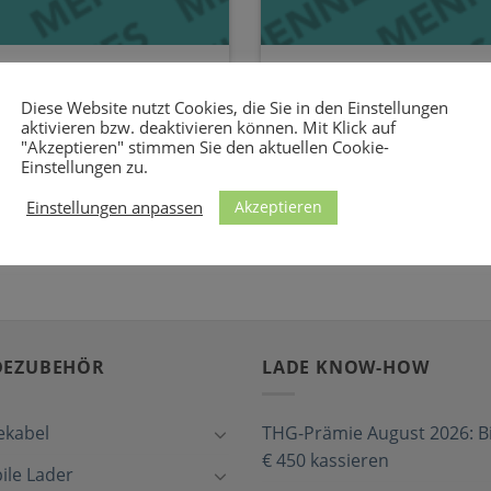
llboxen von MENNEKES
Diese Mennekes-Lades
der KfW mit 900 EUR g
Diese Website nutzt Cookies, die Sie in den Einstellungen
EKES MENNEKES ist ein
aktivieren bzw. deaktivieren können. Mit Klick auf
Für diese MENNEKES-Wallbox
erschiedenen Ladelösungen
"Akzeptieren" stimmen Sie den aktuellen Cookie-
Förderung In Deutschland wi
Einstellungen zu.
Installation [...]
Akzeptieren
Einstellungen anpassen
DEZUBEHÖR
LADE KNOW-HOW
ekabel
THG-Prämie August 2026: Bi
€ 450 kassieren
ile Lader