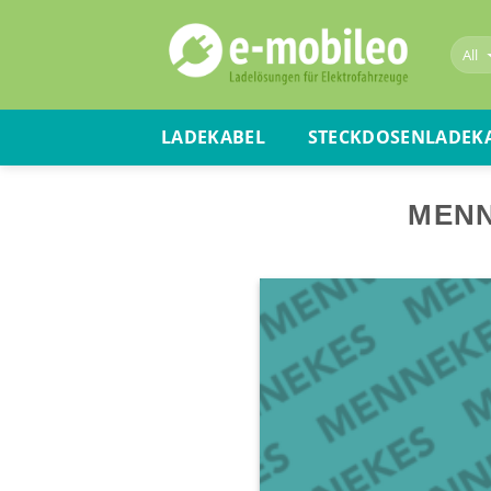
Skip
to
content
LADEKABEL
STECKDOSENLADEK
MENN