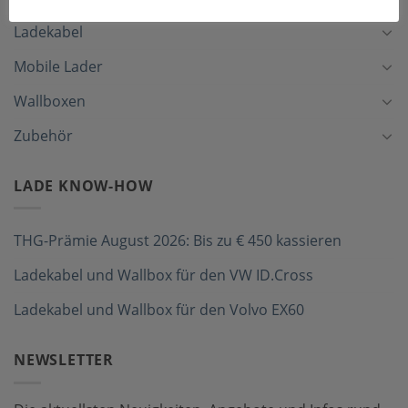
Ladekabel
Mobile Lader
Wallboxen
Zubehör
LADE KNOW-HOW
THG-Prämie August 2026: Bis zu € 450 kassieren
Ladekabel und Wallbox für den VW ID.Cross
Ladekabel und Wallbox für den Volvo EX60
NEWSLETTER