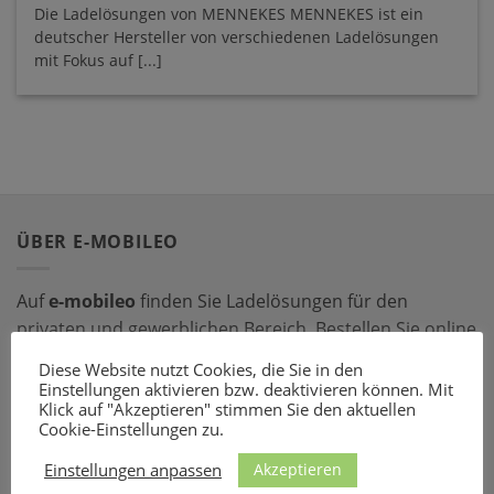
Die Ladelösungen von MENNEKES MENNEKES ist ein
deutscher Hersteller von verschiedenen Ladelösungen
mit Fokus auf [...]
ÜBER E-MOBILEO
Auf
e-mobileo
finden Sie Ladelösungen für den
privaten und gewerblichen Bereich. Bestellen Sie online
bei einem unserer zahlreichen Partner – mit dem
Diese Website nutzt Cookies, die Sie in den
passenden Ladeequipment sind Sie für jede Situation
Einstellungen aktivieren bzw. deaktivieren können. Mit
Klick auf "Akzeptieren" stimmen Sie den aktuellen
gerüstet!
Cookie-Einstellungen zu.
LADEZUBEHÖR
Akzeptieren
Einstellungen anpassen