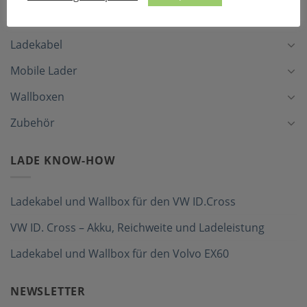
LADEZUBEHÖR
Ladekabel
Mobile Lader
Wallboxen
Zubehör
LADE KNOW-HOW
Ladekabel und Wallbox für den VW ID.Cross
VW ID. Cross – Akku, Reichweite und Ladeleistung
Ladekabel und Wallbox für den Volvo EX60
NEWSLETTER