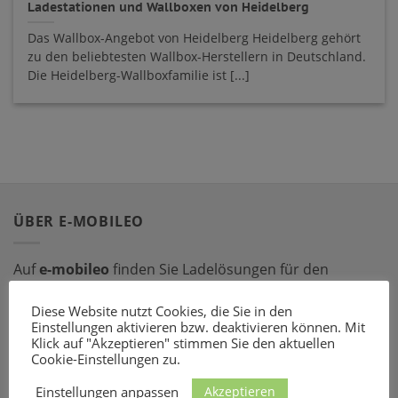
Ladestationen und Wallboxen von Heidelberg
Das Wallbox-Angebot von Heidelberg Heidelberg gehört
zu den beliebtesten Wallbox-Herstellern in Deutschland.
Die Heidelberg-Wallboxfamilie ist [...]
ÜBER E-MOBILEO
Auf
e-mobileo
finden Sie Ladelösungen für den
privaten und gewerblichen Bereich. Bestellen Sie online
Diese Website nutzt Cookies, die Sie in den
bei einem unserer zahlreichen Partner – mit dem
Einstellungen aktivieren bzw. deaktivieren können. Mit
passenden Ladeequipment sind Sie für jede Situation
Klick auf "Akzeptieren" stimmen Sie den aktuellen
gerüstet!
Cookie-Einstellungen zu.
Akzeptieren
Einstellungen anpassen