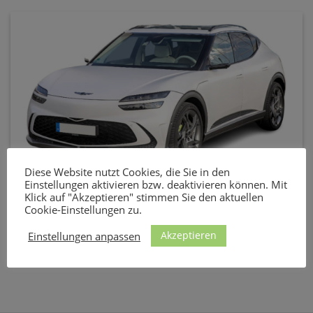
Diese Website nutzt Cookies, die Sie in den
Einstellungen aktivieren bzw. deaktivieren können. Mit
Ladekabel und Wallbox für den Genesis GV60
Klick auf "Akzeptieren" stimmen Sie den aktuellen
Cookie-Einstellungen zu.
Der vollelektrische GV60 kann zuhause mit bis zu 11 kW
geladen werden. Das ist an [...]
Akzeptieren
Einstellungen anpassen