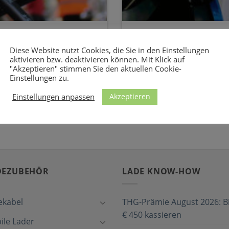
– Kabel zum Laden an
Citroen e-C4 Electric
oxen
(Schuko, CEE)
Diese Website nutzt Cookies, die Sie in den Einstellungen
aktivieren bzw. deaktivieren können. Mit Klick auf
 Kabel zum Laden des Citroën
Mit diesen Kabeln laden Sie 
"Akzeptieren" stimmen Sie den aktuellen Cookie-
Haushaltssteckdosen und Sta
Einstellungen zu.
[...]
Akzeptieren
Einstellungen anpassen
DEZUBEHÖR
LADE KNOW-HOW
ekabel
THG-Prämie August 2026: Bi
€ 450 kassieren
ile Lader