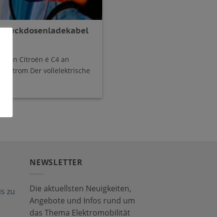
 – Steckdosenladekabel
Ihren Citroën ë C4 an
rkstrom Der vollelektrische
NEWSLETTER
Die aktuellsten Neuigkeiten,
s zu
Angebote und Infos rund um
das Thema Elektromobilität