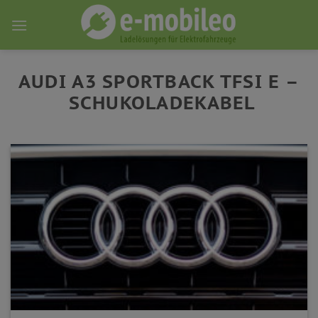
Skip
to
content
AUDI A3 SPORTBACK TFSI E –
SCHUKOLADEKABEL