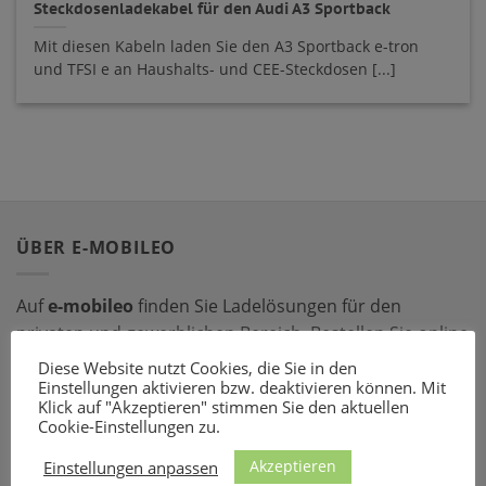
Steckdosenladekabel für den Audi A3 Sportback
Mit diesen Kabeln laden Sie den A3 Sportback e-tron
und TFSI e an Haushalts- und CEE-Steckdosen [...]
ÜBER E-MOBILEO
Auf
e-mobileo
finden Sie Ladelösungen für den
privaten und gewerblichen Bereich. Bestellen Sie online
bei einem unserer zahlreichen Partner – mit dem
Diese Website nutzt Cookies, die Sie in den
passenden Ladeequipment sind Sie für jede Situation
Einstellungen aktivieren bzw. deaktivieren können. Mit
Klick auf "Akzeptieren" stimmen Sie den aktuellen
gerüstet!
Cookie-Einstellungen zu.
Akzeptieren
LADEZUBEHÖR
Einstellungen anpassen