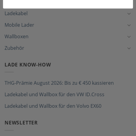
Ladekabel
Mobile Lader
Wallboxen
Zubehör
LADE KNOW-HOW
THG-Prämie August 2026: Bis zu € 450 kassieren
Ladekabel und Wallbox für den VW ID.Cross
Ladekabel und Wallbox für den Volvo EX60
NEWSLETTER