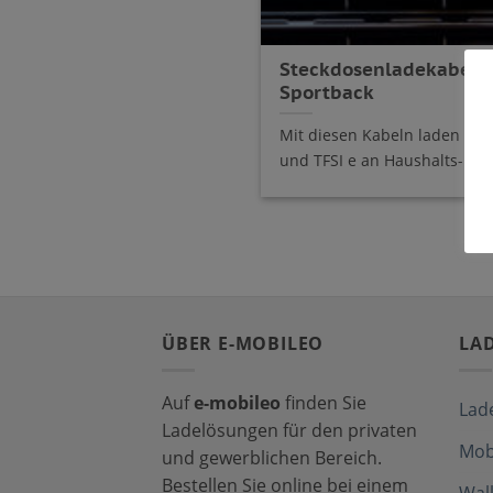
Steckdosenladekabel f
Sportback
Mit diesen Kabeln laden Sie
und TFSI e an Haushalts- und
ÜBER E-MOBILEO
LA
Auf
e-mobileo
finden Sie
Lad
Ladelösungen für den privaten
Mob
und gewerblichen Bereich.
Bestellen Sie online bei einem