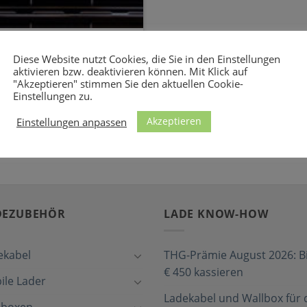
ür den Audi A3
Diese Website nutzt Cookies, die Sie in den Einstellungen
aktivieren bzw. deaktivieren können. Mit Klick auf
"Akzeptieren" stimmen Sie den aktuellen Cookie-
 den A3 Sportback e-tron
Einstellungen zu.
 CEE-Steckdosen [...]
Akzeptieren
Einstellungen anpassen
DEZUBEHÖR
LADE KNOW-HOW
ekabel
THG-Prämie August 2026: Bi
€ 450 kassieren
ile Lader
Ladekabel und Wallbox für 