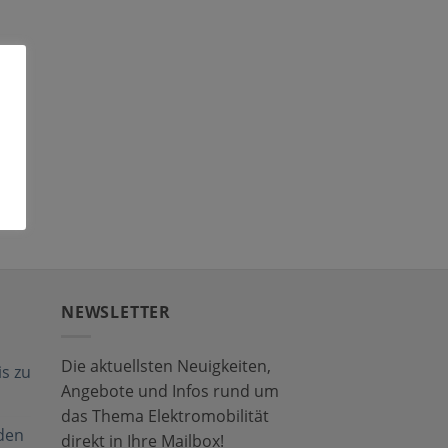
NEWSLETTER
Die aktuellsten Neuigkeiten,
s zu
Angebote und Infos rund um
das Thema Elektromobilität
den
direkt in Ihre Mailbox!