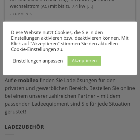
Wechselstrom (AC) mit bis zu 7,4 kW [...]
2 COMMENTS
Diese Website nutzt Cookies, die Sie in den
Einstellungen aktivieren bzw. deaktivieren können. Mit
Klick auf "Akzeptieren" stimmen Sie den aktuellen
Cookie-Einstellungen zu.
Akzeptieren
Einstellungen anpassen
ÜBER E-MOBILEO
Auf
e-mobileo
finden Sie Ladelösungen für den
privaten und gewerblichen Bereich. Bestellen Sie online
bei einem unserer zahlreichen Partner – mit dem
passenden Ladeequipment sind Sie für jede Situation
gerüstet!
LADEZUBEHÖR