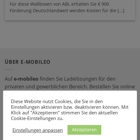
Für diese Wallboxen von ABL erhalten Sie € 900
Förderung Deutschlandweit werden Kosten für die [...]
ÜBER E-MOBILEO
Auf
e-mobileo
finden Sie Ladelösungen für den
privaten und gewerblichen Bereich. Bestellen Sie online
bei einem unserer zahlreichen Partner – mit dem
Diese Website nutzt Cookies, die Sie in den
passenden Ladeequipment sind Sie für jede Situation
Einstellungen aktivieren bzw. deaktivieren können. Mit
gerüstet!
Klick auf "Akzeptieren" stimmen Sie den aktuellen
Cookie-Einstellungen zu.
LADEZUBEHÖR
Akzeptieren
Einstellungen anpassen