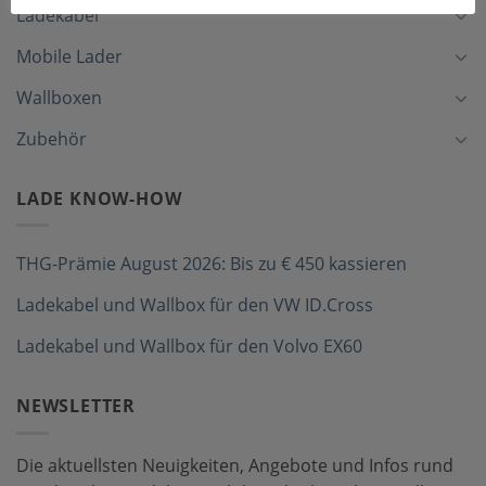
Ladekabel
Mobile Lader
Wallboxen
Zubehör
LADE KNOW-HOW
THG-Prämie August 2026: Bis zu € 450 kassieren
Ladekabel und Wallbox für den VW ID.Cross
Ladekabel und Wallbox für den Volvo EX60
NEWSLETTER
Die aktuellsten Neuigkeiten, Angebote und Infos rund