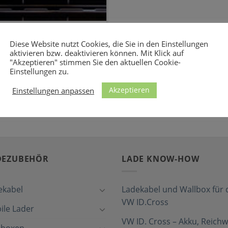
ür den Audi A3
Diese Website nutzt Cookies, die Sie in den Einstellungen
aktivieren bzw. deaktivieren können. Mit Klick auf
"Akzeptieren" stimmen Sie den aktuellen Cookie-
 den A3 Sportback e-tron
Einstellungen zu.
 CEE-Steckdosen [...]
Akzeptieren
Einstellungen anpassen
DEZUBEHÖR
LADE KNOW-HOW
ekabel
Ladekabel und Wallbox für 
VW ID.Cross
ile Lader
VW ID. Cross – Akku, Reichw