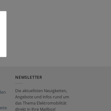
NEWSLETTER
Die aktuellsten Neuigkeiten,
den
Angebote und Infos rund um
das Thema Elektromobilität
eite
direkt in Ihre Mailbox!