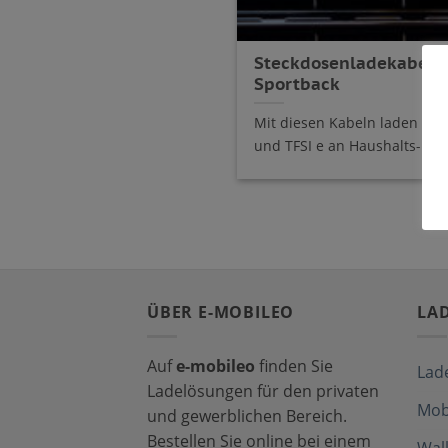
Steckdosenladekabel f
Sportback
Mit diesen Kabeln laden Sie
und TFSI e an Haushalts- und
ÜBER E-MOBILEO
LA
Auf
e-mobileo
finden Sie
Lad
Ladelösungen für den privaten
Mob
und gewerblichen Bereich.
Bestellen Sie online bei einem