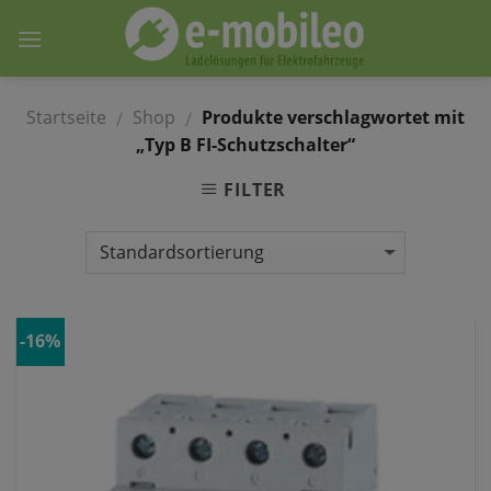
Skip
to
content
Startseite
Shop
Produkte verschlagwortet mit
/
/
„Typ B FI-Schutzschalter“
FILTER
-16%