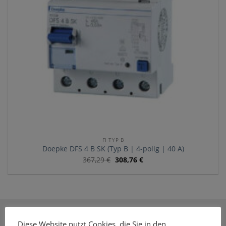
FI TYP B
Doepke DFS 4 B SK (Typ B | 4-polig | 40 A)
367,29
€
308,76
€
ÜBER E-MOBILEO
Diese Website nutzt Cookies, die Sie in den