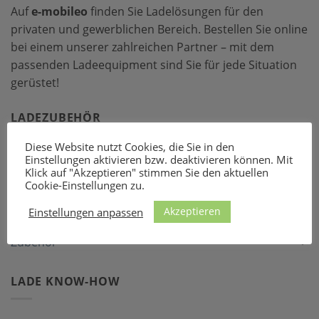
Auf
e-mobileo
finden Sie Ladelösungen für den
privaten und gewerblichen Bereich. Bestellen Sie online
bei einem unserer zahlreichen Partner – mit dem
passenden Ladeequipment sind Sie für jede Situation
gerüstet!
LADEZUBEHÖR
Diese Website nutzt Cookies, die Sie in den
Einstellungen aktivieren bzw. deaktivieren können. Mit
Ladekabel
Klick auf "Akzeptieren" stimmen Sie den aktuellen
Cookie-Einstellungen zu.
Mobile Lader
Akzeptieren
Einstellungen anpassen
Wallboxen
Zubehör
LADE KNOW-HOW