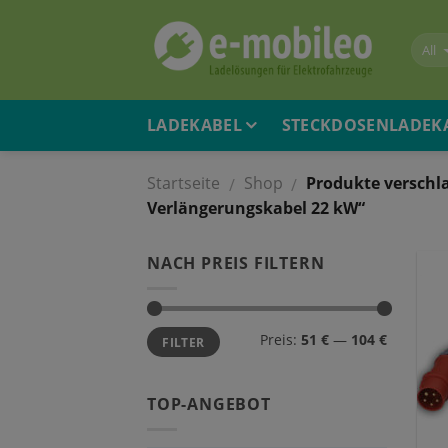
Skip
to
content
LADEKABEL
STECKDOSENLADEK
Startseite
Shop
Produkte verschl
/
/
Verlängerungskabel 22 kW“
NACH PREIS FILTERN
Preis:
51 €
—
104 €
FILTER
TOP-ANGEBOT