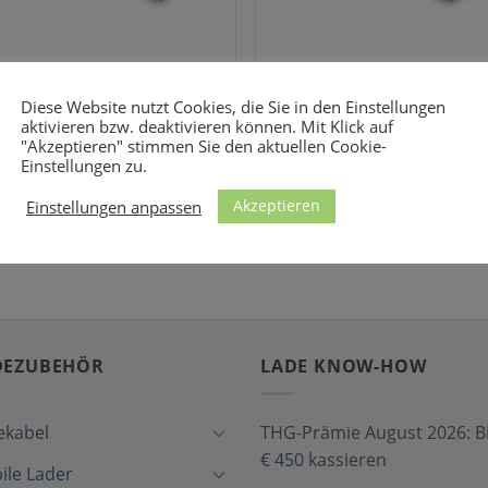
VERLÄNGERUNGSKABEL
VERLÄNGERUNGSKABEL
EE-Verlängerung (32 A | 25 m
CEE-Verlängerung (32 A | 1
Diese Website nutzt Cookies, die Sie in den Einstellungen
| 2,5mm²)
| 2,5mm²)
aktivieren bzw. deaktivieren können. Mit Klick auf
103,85
€
51,80
€
"Akzeptieren" stimmen Sie den aktuellen Cookie-
Einstellungen zu.
Akzeptieren
Einstellungen anpassen
DEZUBEHÖR
LADE KNOW-HOW
ekabel
THG-Prämie August 2026: Bi
€ 450 kassieren
ile Lader