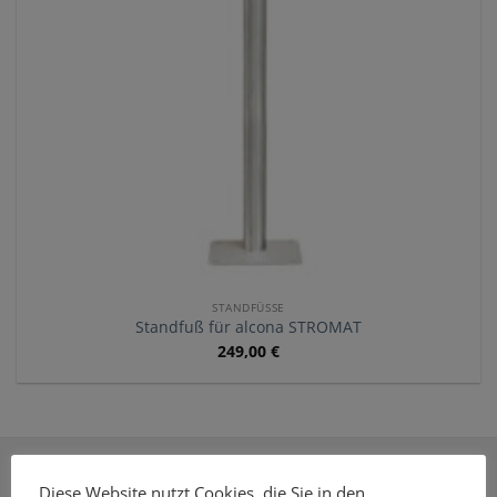
STANDFÜSSE
Standfuß für alcona STROMAT
249,00
€
ÜBER E-MOBILEO
Diese Website nutzt Cookies, die Sie in den