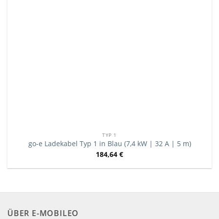
TYP 1
go-e Ladekabel Typ 1 in Blau (7,4 kW | 32 A | 5 m)
184,64
€
ÜBER E-MOBILEO