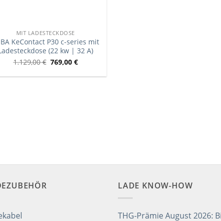
MIT LADESTECKDOSE
BA KeContact P30 c-series mit
Ladesteckdose (22 kw | 32 A)
1.129,00
€
769,00
€
DEZUBEHÖR
LADE KNOW-HOW
ekabel
THG-Prämie August 2026: Bi