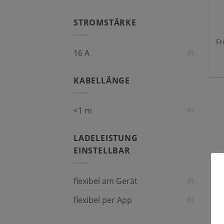
STROMSTÄRKE
Fr
16 A
(1)
KABELLÄNGE
<1 m
(1)
LADELEISTUNG
EINSTELLBAR
flexibel am Gerät
(1)
flexibel per App
(1)