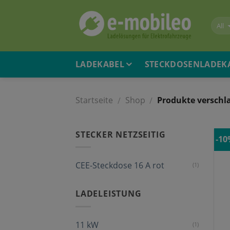
Skip
to
content
LADEKABEL
STECKDOSENLADEK
Startseite
Shop
Produkte verschla
/
/
STECKER NETZSEITIG
-1
CEE-Steckdose 16 A rot
(1)
LADELEISTUNG
11 kW
(1)