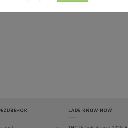
DEZUBEHÖR
LADE KNOW-HOW
ekabel
THG-Prämie August 2026: Bi