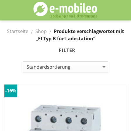
Skip
to
content
Startseite
Shop
Produkte verschlagwortet mit
/
/
„FI Typ B für Ladestation“
FILTER
-16%