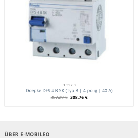
FI TYP B
Doepke DFS 4 B SK (Typ B | 4-polig | 40 A)
367,29
€
308,76
€
ÜBER E-MOBILEO