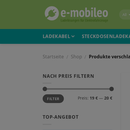
Skip
to
content
LADEKABEL
STECKDOSENLADEK
Startseite
Shop
Produkte verschla
/
/
NACH PREIS FILTERN
Preis:
19 €
—
20 €
FILTER
TOP-ANGEBOT