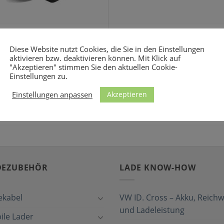
SENSOREN
myenergi CT-Klemme /
Diese Website nutzt Cookies, die Sie in den Einstellungen
tromsensor für zappi-Wallbox
aktivieren bzw. deaktivieren können. Mit Klick auf
19,67
€
"Akzeptieren" stimmen Sie den aktuellen Cookie-
Einstellungen zu.
Akzeptieren
Einstellungen anpassen
DEZUBEHÖR
LADE KNOW-HOW
ekabel
VW ID. Cross – Akku, Reichw
und Ladeleistung
ile Lader