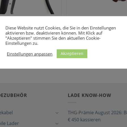
SONSTIGES
SONSTIGES
Vicera Diebstahlschutz für
SOMA Diebstahlschutz für
Diese Website nutzt Cookies, die Sie in den Einstellungen
Ladekabel
Ladekabel
aktivieren bzw. deaktivieren können. Mit Klick auf
19,95
€
35,00
€
"Akzeptieren" stimmen Sie den aktuellen Cookie-
Einstellungen zu.
Akzeptieren
Einstellungen anpassen
DEZUBEHÖR
LADE KNOW-HOW
ekabel
THG-Prämie August 2026: Bi
€ 450 kassieren
ile Lader