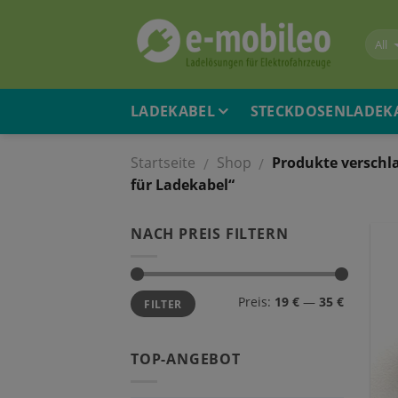
Skip
to
content
LADEKABEL
STECKDOSENLADEK
Startseite
Shop
Produkte verschl
/
/
für Ladekabel“
NACH PREIS FILTERN
Preis:
19 €
—
35 €
FILTER
TOP-ANGEBOT