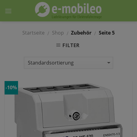
Skip
to
content
Startseite
Shop
Zubehör
Seite 5
/
/
/
FILTER
-10%