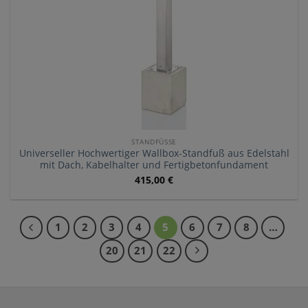
STANDFÜSSE
Universeller Hochwertiger Wallbox-Standfuß aus Edelstahl
mit Dach, Kabelhalter und Fertigbetonfundament
415,00
€
1
2
3
4
5
6
7
8
…
20
21
22