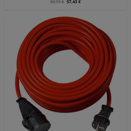
80,99
€
57,43
€