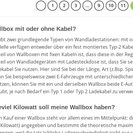
1
2
3
…
9
10
11
lbox mit oder ohne Kabel?
gibt zwei grundlegende Typen von Wandladestationen: mit od
elle verfügen entweder über ein fest montiertes Typ-2 Kabe
eil von Wallboxen mit fixen Kabeln ist, dass diese in der R
teil von Wandladegeräten mit Ladesteckdose ist, dass Sie s
kabel Sie nutzen. Hier sind Sie bei der Länge, Art (z.Bsp. Spi
n Sie beispielsweise zwei E-Fahrzeuge mit unterschiedliche
tzen, können Sie mit ein und derselben Wallbox beide E-Au
ubt, je nach Bedarf ein Typ 1 oder Typ 2 Ladekabel zu verw
viel Kilowatt soll meine Wallbox haben?
 Kauf einer Wallbox steht vor allem eines im Mittelpunkt: di
(Kilowatt) angegeben und bestimmt die theoretische maxim
egen, weil die tatsächliche Ladegeschwindigkeit nicht nur 