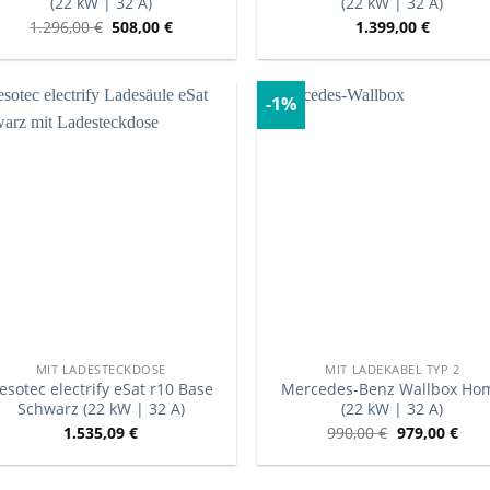
(22 kW | 32 A)
(22 kW | 32 A)
1.296,00
€
508,00
€
1.399,00
€
-1%
MIT LADESTECKDOSE
MIT LADEKABEL TYP 2
esotec electrify eSat r10 Base
Mercedes-Benz Wallbox Ho
Schwarz (22 kW | 32 A)
(22 kW | 32 A)
1.535,09
€
990,00
€
979,00
€