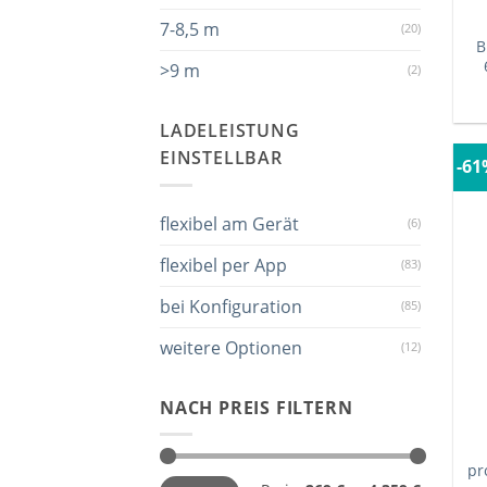
7-8,5 m
(20)
B
>9 m
(2)
LADELEISTUNG
EINSTELLBAR
-6
flexibel am Gerät
(6)
flexibel per App
(83)
bei Konfiguration
(85)
weitere Optionen
(12)
NACH PREIS FILTERN
pr