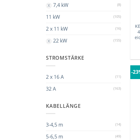
7,4 kW
(8)
11 kW
(105)
KE
2 x 11 kW
(16)
4
ei
22 kW
(155)
STROMSTÄRKE
-2
2 x 16 A
(11)
32 A
(163)
KABELLÄNGE
3-4,5 m
(14)
5-6,5 m
(49)