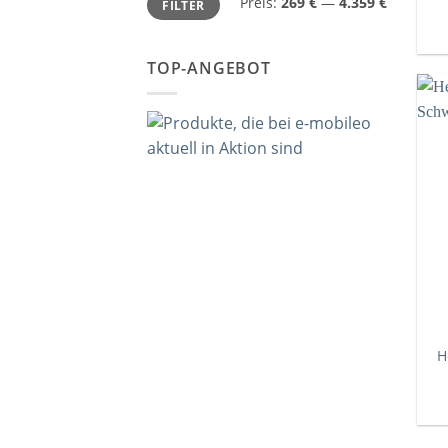
Preis:
269 €
—
4.359 €
FILTER
TOP-ANGEBOT
H