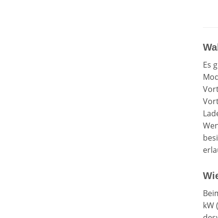
Wal
Es 
Mod
Vort
Vor
Lade
Wen
besi
erla
Wie
Beim
kW 
desw