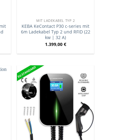
MIT LADEKABEL TYP 2
mit
KEBA KeContact P30 c-series mit
nd
6m Ladekabel Typ 2 und RFID (22
kw | 32 A)
1.399,00
€