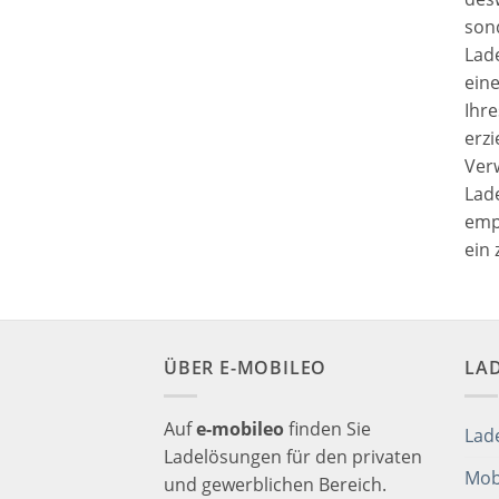
sond
Lad
eine
Ihre
erzi
Ver
Lad
empf
ein 
ÜBER E-MOBILEO
LA
Auf
e-mobileo
finden Sie
Lad
Ladelösungen für den privaten
Mob
und gewerblichen Bereich.