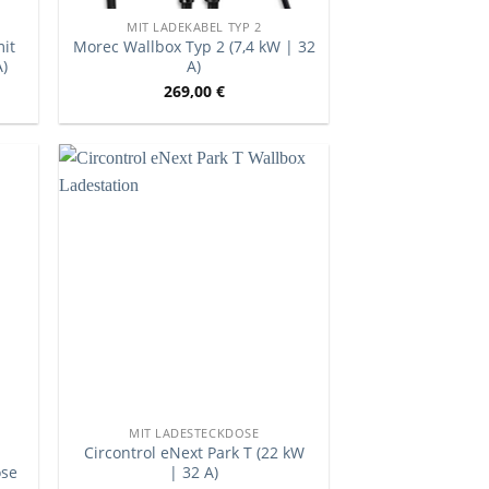
MIT LADEKABEL TYP 2
it
Morec Wallbox Typ 2 (7,4 kW | 32
A)
A)
269,00
€
MIT LADESTECKDOSE
Circontrol eNext Park T (22 kW
ose
| 32 A)