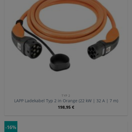
TYP 2
LAPP Ladekabel Typ 2 in Orange (22 kW | 32 A | 7 m)
198,95
€
-16%