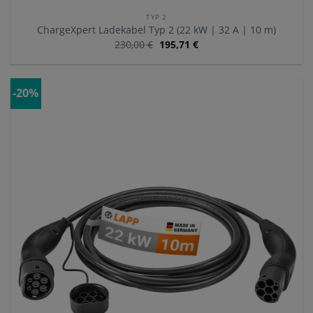
TYP 2
ChargeXpert Ladekabel Typ 2 (22 kW | 32 A | 10 m)
230,00
€
195,71
€
-20%