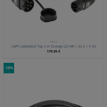
TYP 2
LAPP Ladekabel Typ 2 in Orange (22 kW | 32 A | 5 m)
179,95
€
-18%