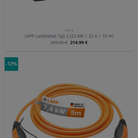
TYP 2
LAPP Ladekabel Typ 2 (22 kW | 32 A | 10 m)
269,95
€
214,99
€
-12%