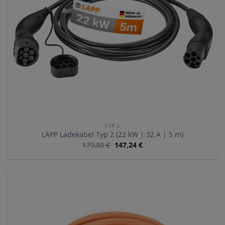
TYP 2
LAPP Ladekabel Typ 2 (22 kW | 32 A | 5 m)
179,80
€
147,24
€