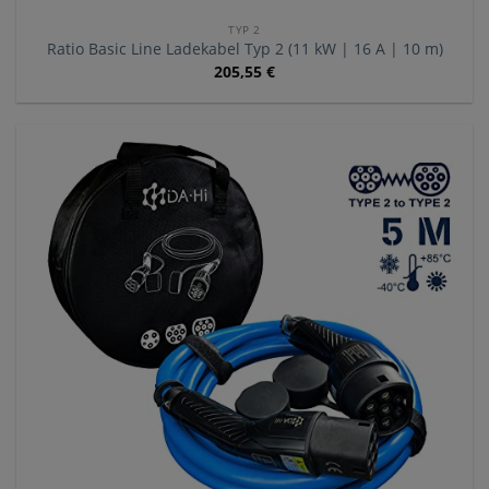
TYP 2
Ratio Basic Line Ladekabel Typ 2 (11 kW | 16 A | 10 m)
205,55
€