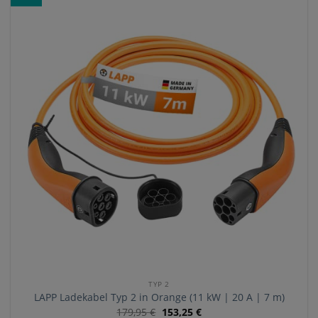
TYP 2
LAPP Ladekabel Typ 2 in Orange (11 kW | 20 A | 7 m)
179,95
€
153,25
€