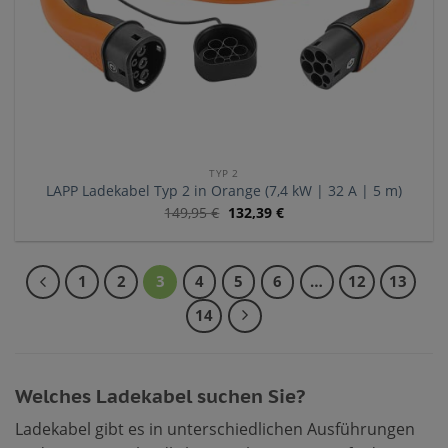
TYP 2
LAPP Ladekabel Typ 2 in Orange (7,4 kW | 32 A | 5 m)
149,95
€
132,39
€
1
2
3
4
5
6
…
12
13
14
Welches Ladekabel suchen Sie?
Ladekabel gibt es in unterschiedlichen Ausführungen