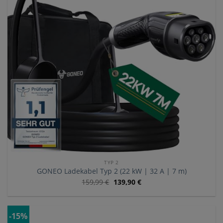
TYP 2
GONEO Ladekabel Typ 2 (22 kW | 32 A | 7 m)
159,99
€
139,90
€
-15%