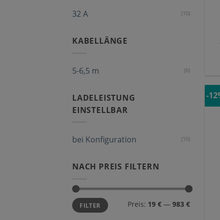
32 A
(10)
KABELLÄNGE
5-6,5 m
(6)
-1
LADELEISTUNG
EINSTELLBAR
bei Konfiguration
(10)
NACH PREIS FILTERN
Preis:
19 €
—
983 €
FILTER