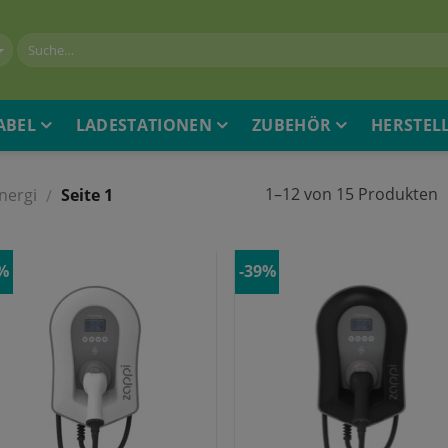
ABEL
LADESTATIONEN
ZUBEHÖR
HERSTEL
1–12 von 15 Produkten
nergi
Seite 1
/
1%
-39%