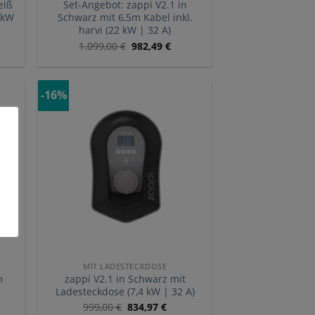
eiß
Set-Angebot: zappi V2.1 in
2 kW
Schwarz mit 6,5m Kabel inkl.
harvi (22 kW | 32 A)
1.099,00
€
982,49
€
-16%
MIT LADESTECKDOSE
m
zappi V2.1 in Schwarz mit
Ladesteckdose (7,4 kW | 32 A)
999,00
€
834,97
€