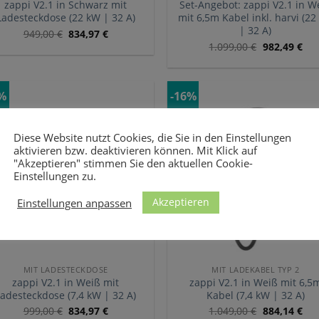
zappi V2.1 in Schwarz mit
Set-Angebot: zappi V2.1 in W
Ladesteckdose (22 kW | 32 A)
mit 6,5m Kabel inkl. harvi (2
| 32 A)
949,00
€
834,97
€
1.099,00
€
982,49
€
6%
-16%
Diese Website nutzt Cookies, die Sie in den Einstellungen
aktivieren bzw. deaktivieren können. Mit Klick auf
"Akzeptieren" stimmen Sie den aktuellen Cookie-
Einstellungen zu.
Akzeptieren
Einstellungen anpassen
MIT LADESTECKDOSE
MIT LADEKABEL TYP 2
zappi V2.1 in Weiß mit
zappi V2.1 in Weiß mit 6,5
Ladesteckdose (7,4 kW | 32 A)
Kabel (7,4 kW | 32 A)
999,00
€
834,97
€
1.049,00
€
884,14
€