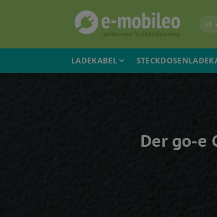
Skip
to
content
LADEKABEL
STECKDOSENLADEK
Der go-e 