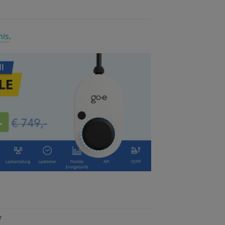
nis
.
r