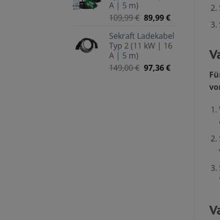
A | 5 m)
109,99
€
89,99
€
Sekraft Ladekabel
Typ 2 (11 kW | 16
V
A | 5 m)
149,00
€
97,36
€
Fü
vo
V