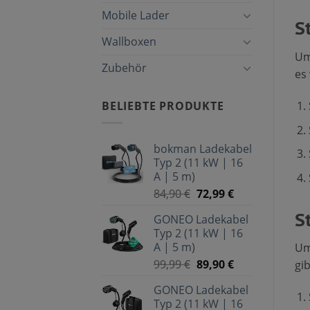
Mobile Lader
S
Wallboxen
Um
Zubehör
es
BELIEBTE PRODUKTE
bokman Ladekabel
Typ 2 (11 kW | 16
A | 5 m)
84,90
€
72,99
€
S
GONEO Ladekabel
Typ 2 (11 kW | 16
A | 5 m)
Um
99,99
€
89,90
€
gi
GONEO Ladekabel
Typ 2 (11 kW | 16