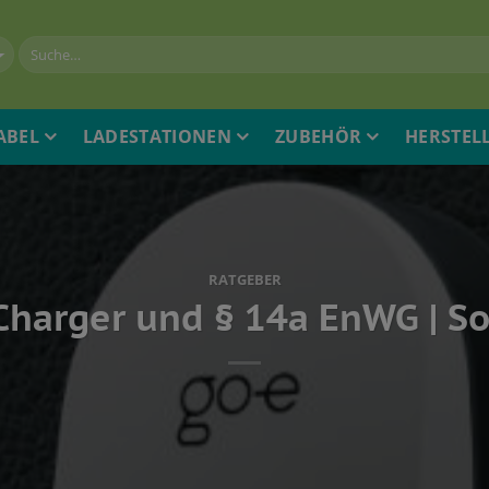
ABEL
LADESTATIONEN
ZUBEHÖR
HERSTEL
RATGEBER
Charger und § 14a EnWG | So