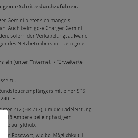
olgende Schritte durchzuführen:
ger Gemini bietet sich mangels
 an. Auch beim go-e Charger Gemini
erden, sofern der Verkabelungsaufwand
ger des Netzbetreibers mit dem go-e
 ein (unter “"nternet" / "Erweiterte
sse zu.
Rundsteuerempfängers mit einer SPS,
 24RCE.
ster 212 (HR 212), um die Ladeleistung
oder 18 Ampere bei einphasigem
Sie auf github.
ker-Passwort, wie bei Möglichkeit 1