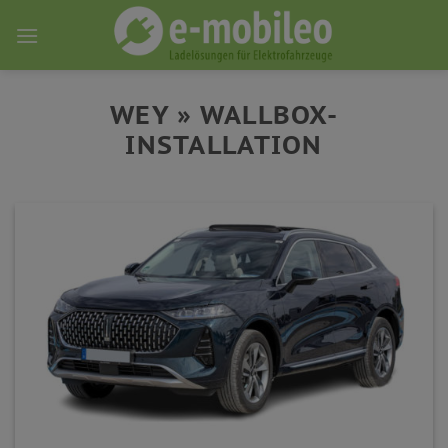
Skip
to
content
WEY » WALLBOX-
INSTALLATION