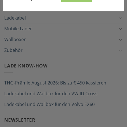
LADEZUBEHÖR
Ladekabel
Mobile Lader
Wallboxen
Zubehör
LADE KNOW-HOW
THG-Prämie August 2026: Bis zu € 450 kassieren
Ladekabel und Wallbox für den VW ID.Cross
Ladekabel und Wallbox für den Volvo EX60
NEWSLETTER