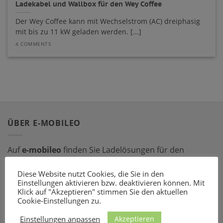
Ladekabel und Wallbox für den Wey Coffee
Der Wey Coffee kann mit Wechselstrom (AC) dreiphasig
mit bis zu 11 kW geladen werden. [...]
4 COMMENTS
ÜBER E-MOBILEO
Auf
e-mobileo
finden Sie Ladelösungen für den
privaten und gewerblichen Bereich. Bestellen Sie online
Diese Website nutzt Cookies, die Sie in den
bei einem unserer zahlreichen Partner – mit dem
Einstellungen aktivieren bzw. deaktivieren können. Mit
passenden Ladeequipment sind Sie für jede Situation
Klick auf "Akzeptieren" stimmen Sie den aktuellen
gerüstet!
Cookie-Einstellungen zu.
Akzeptieren
Einstellungen anpassen