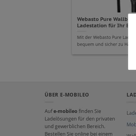
Webasto Pure Wallbox:
Ladestation für Ihr E-A
Mit der Webasto Pure Ladesta
bequem und sicher zu Hause 
ÜBER E-MOBILEO
LA
Auf
e-mobileo
finden Sie
Lad
Ladelösungen für den privaten
Mob
und gewerblichen Bereich.
Bestellen Sie online bei einem