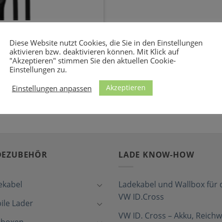
 Die preisgekrönte
uto
Diese Website nutzt Cookies, die Sie in den Einstellungen
aktivieren bzw. deaktivieren können. Mit Klick auf
"Akzeptieren" stimmen Sie den aktuellen Cookie-
tion laden Sie Ihr E-Auto
Einstellungen zu.
Die [...]
Akzeptieren
Einstellungen anpassen
DEZUBEHÖR
LADE KNOW-HOW
ekabel
Ladekabel und Wallbox für 
VW ID.Cross
ile Lader
VW ID. Cross – Akku, Reichw