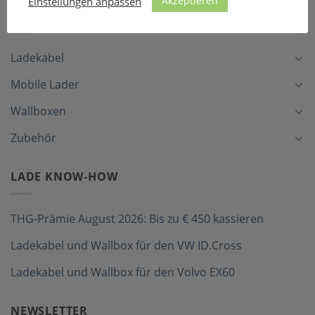
Akzeptieren
Einstellungen anpassen
LADEZUBEHÖR
Ladekabel
Mobile Lader
Wallboxen
Zubehör
LADE KNOW-HOW
THG-Prämie August 2026: Bis zu € 450 kassieren
Ladekabel und Wallbox für den VW ID.Cross
Ladekabel und Wallbox für den Volvo EX60
NEWSLETTER