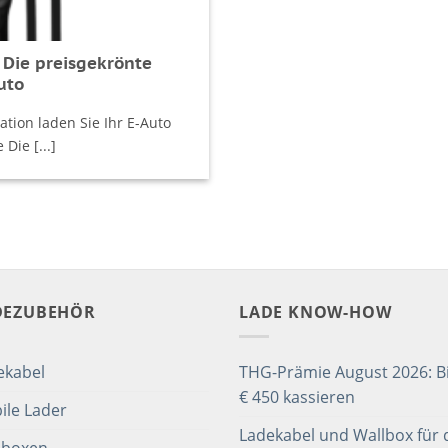
 Die preisgekrönte
uto
tion laden Sie Ihr E-Auto
Die [...]
DEZUBEHÖR
LADE KNOW-HOW
ekabel
THG-Prämie August 2026: Bi
€ 450 kassieren
ile Lader
Ladekabel und Wallbox für 