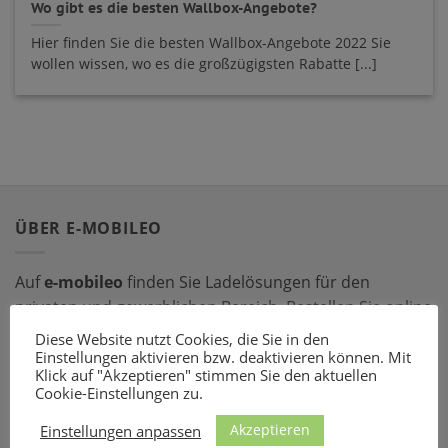
Wo gibt es die besten Wallbox-Angebote?
Hier finden Sie die besten Wallbox-Angebote 2022 Sie
wollen wissen, wo es die großzügigsten Rabatte [...]
ÜBER E-MOBILEO
Auf
e-mobileo
finden Sie Ladelösungen für den
privaten und gewerblichen Bereich. Bestellen Sie online
bei einem unserer zahlreichen Partner – mit dem
Diese Website nutzt Cookies, die Sie in den
passenden Ladeequipment sind Sie für jede Situation
Einstellungen aktivieren bzw. deaktivieren können. Mit
Klick auf "Akzeptieren" stimmen Sie den aktuellen
gerüstet!
Cookie-Einstellungen zu.
Akzeptieren
LADEZUBEHÖR
Einstellungen anpassen