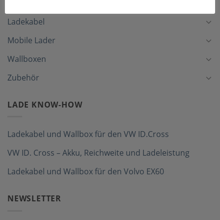
Ladekabel
Mobile Lader
Wallboxen
Zubehör
LADE KNOW-HOW
Ladekabel und Wallbox für den VW ID.Cross
VW ID. Cross – Akku, Reichweite und Ladeleistung
Ladekabel und Wallbox für den Volvo EX60
NEWSLETTER