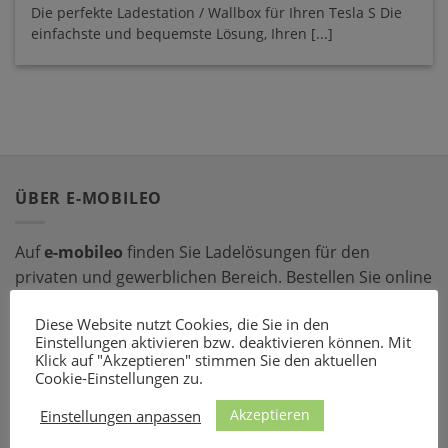
Die perfekte Ladestation / Wallbox für Ihren Tesla S Die
einfachste und bequemste Lösung, Ihren [...]
ÜBER E-MOBILEO
Auf
e-mobileo
finden Sie Ladelösungen für den
privaten und gewerblichen Bereich. Bestellen Sie online
bei einem unserer zahlreichen Partner – mit dem
Diese Website nutzt Cookies, die Sie in den
passenden Ladeequipment sind Sie für jede Situation
Einstellungen aktivieren bzw. deaktivieren können. Mit
gerüstet!
Klick auf "Akzeptieren" stimmen Sie den aktuellen
Cookie-Einstellungen zu.
LADEZUBEHÖR
Akzeptieren
Einstellungen anpassen