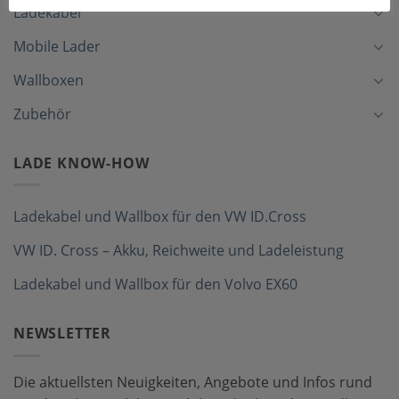
Ladekabel
Mobile Lader
Wallboxen
Zubehör
LADE KNOW-HOW
Ladekabel und Wallbox für den VW ID.Cross
VW ID. Cross – Akku, Reichweite und Ladeleistung
Ladekabel und Wallbox für den Volvo EX60
NEWSLETTER
Die aktuellsten Neuigkeiten, Angebote und Infos rund