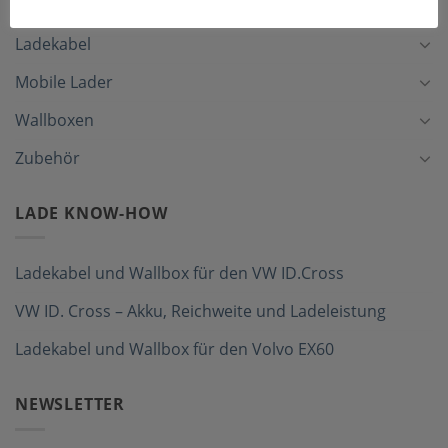
Ladekabel
Mobile Lader
Wallboxen
Zubehör
LADE KNOW-HOW
Ladekabel und Wallbox für den VW ID.Cross
VW ID. Cross – Akku, Reichweite und Ladeleistung
Ladekabel und Wallbox für den Volvo EX60
NEWSLETTER