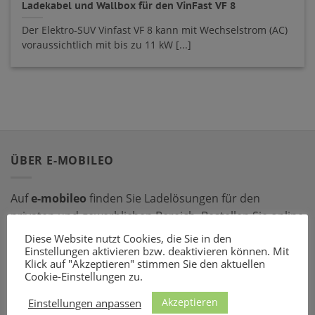
Ladekabel und Wallbox für den VinFast VF 8
Der Elektro-SUV Vinfast VF 8 kann mit Wechselstrom (AC)
voraussichtlich mit bis zu 11 kW [...]
ÜBER E-MOBILEO
Auf
e-mobileo
finden Sie Ladelösungen für den
privaten und gewerblichen Bereich. Bestellen Sie online
bei einem unserer zahlreichen Partner – mit dem
Diese Website nutzt Cookies, die Sie in den
passenden Ladeequipment sind Sie für jede Situation
Einstellungen aktivieren bzw. deaktivieren können. Mit
Klick auf "Akzeptieren" stimmen Sie den aktuellen
gerüstet!
Cookie-Einstellungen zu.
Akzeptieren
LADEZUBEHÖR
Einstellungen anpassen