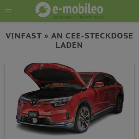
Skip
to
content
VINFAST » AN CEE-STECKDOSE
LADEN