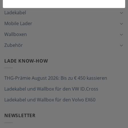
Ladekabel
Mobile Lader
Wallboxen
Zubehör
LADE KNOW-HOW
THG-Prämie August 2026: Bis zu € 450 kassieren
Ladekabel und Wallbox für den VW ID.Cross
Ladekabel und Wallbox für den Volvo EX60
NEWSLETTER