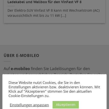
Ladekabel und Wallbox für den VinFast VF 8
Der Elektro-SUV Vinfast VF 8 kann mit Wechselstrom (AC)
voraussichtlich mit bis zu 11 kW [...]
ÜBER E-MOBILEO
Auf
e-mobileo
finden Sie Ladelösungen für den
privaten und gewerblichen Bereich. Bestellen Sie online
bei einem unserer zahlreichen Partner – mit dem
Diese Website nutzt Cookies, die Sie in den
passenden Ladeequipment sind Sie für jede Situation
Einstellungen aktivieren bzw. deaktivieren können. Mit
Klick auf "Akzeptieren" stimmen Sie den aktuellen
gerüstet!
Cookie-Einstellungen zu.
Akzeptieren
LADEZUBEHÖR
Einstellungen anpassen