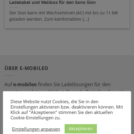
Ladekabel und Wallbox für den Sono Sion
Der Sion kann mit Wechselstrom (AC) mit bis zu 11 kW
geladen werden. Zum komfortablen [...]
ÜBER E-MOBILEO
Auf
e-mobileo
finden Sie Ladelösungen für den
privaten und gewerblichen Bereich. Bestellen Sie online
bei einem unserer zahlreichen Partner – mit dem
Diese Website nutzt Cookies, die Sie in den
passenden Ladeequipment sind Sie für jede Situation
Einstellungen aktivieren bzw. deaktivieren können. Mit
Klick auf "Akzeptieren" stimmen Sie den aktuellen
gerüstet!
Cookie-Einstellungen zu.
Akzeptieren
LADEZUBEHÖR
Einstellungen anpassen