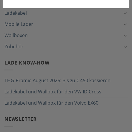
Ladekabel
Mobile Lader
Wallboxen
Zubehör
LADE KNOW-HOW
THG-Prämie August 2026: Bis zu € 450 kassieren
Ladekabel und Wallbox für den VW ID.Cross
Ladekabel und Wallbox für den Volvo EX60
NEWSLETTER