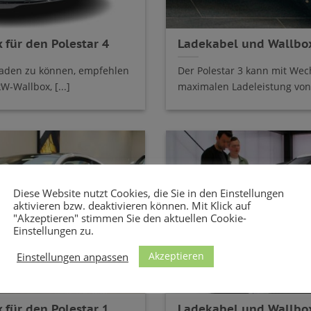
für den Polestar 4
Ladekabel und Wallbox
laden zu können, empfehlen
Der Polestar 3 kann mit Wec
kW-Wallbox, [...]
maximalen Ladeleistung von 
Diese Website nutzt Cookies, die Sie in den Einstellungen
aktivieren bzw. deaktivieren können. Mit Klick auf
"Akzeptieren" stimmen Sie den aktuellen Cookie-
Einstellungen zu.
Akzeptieren
Einstellungen anpassen
für den Polestar 1
Ladekabel und Wallbox