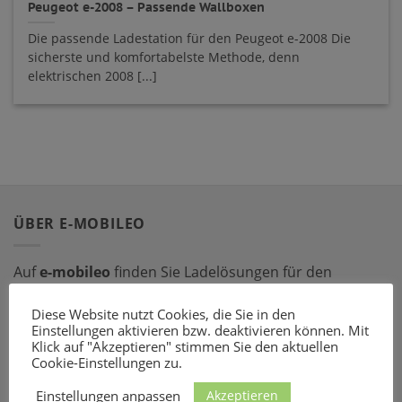
Peugeot e-2008 – Passende Wallboxen
Die passende Ladestation für den Peugeot e-2008 Die
sicherste und komfortabelste Methode, denn
elektrischen 2008 [...]
ÜBER E-MOBILEO
Auf
e-mobileo
finden Sie Ladelösungen für den
privaten und gewerblichen Bereich. Bestellen Sie online
Diese Website nutzt Cookies, die Sie in den
bei einem unserer zahlreichen Partner – mit dem
Einstellungen aktivieren bzw. deaktivieren können. Mit
passenden Ladeequipment sind Sie für jede Situation
Klick auf "Akzeptieren" stimmen Sie den aktuellen
gerüstet!
Cookie-Einstellungen zu.
Akzeptieren
Einstellungen anpassen