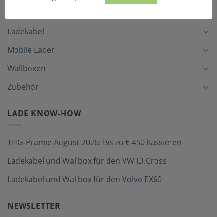
LADEZUBEHÖR
Ladekabel
Mobile Lader
Wallboxen
Zubehör
LADE KNOW-HOW
THG-Prämie August 2026: Bis zu € 450 kassieren
Ladekabel und Wallbox für den VW ID.Cross
Ladekabel und Wallbox für den Volvo EX60
NEWSLETTER