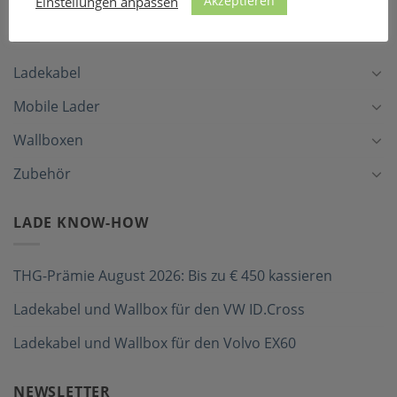
Akzeptieren
Einstellungen anpassen
LADEZUBEHÖR
Ladekabel
Mobile Lader
Wallboxen
Zubehör
LADE KNOW-HOW
THG-Prämie August 2026: Bis zu € 450 kassieren
Ladekabel und Wallbox für den VW ID.Cross
Ladekabel und Wallbox für den Volvo EX60
NEWSLETTER