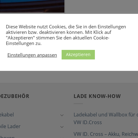
abel zum Laden an
EE)
Diese Website nutzt Cookies, die Sie in den Einstellungen
aktivieren bzw. deaktivieren können. Mit Klick auf
"Akzeptieren" stimmen Sie den aktuellen Cookie-
e an Schukosteckdosen und
Einstellungen zu.
 Ihres Ampera an [...]
Akzeptieren
Einstellungen anpassen
DEZUBEHÖR
LADE KNOW-HOW
ekabel
Ladekabel und Wallbox für 
VW ID.Cross
ile Lader
VW ID. Cross – Akku, Reichw