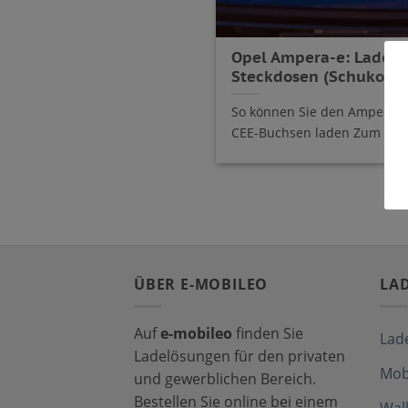
Opel Ampera-e: Ladek
Steckdosen (Schuko, C
So können Sie den Ampera-
CEE-Buchsen laden Zum Laden
ÜBER E-MOBILEO
LA
Auf
e-mobileo
finden Sie
Lad
Ladelösungen für den privaten
Mob
und gewerblichen Bereich.
Bestellen Sie online bei einem