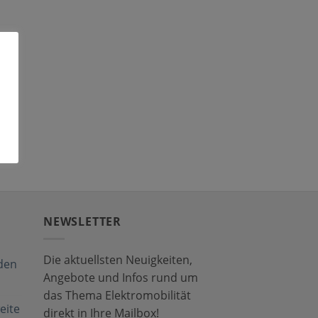
NEWSLETTER
Die aktuellsten Neuigkeiten,
den
Angebote und Infos rund um
das Thema Elektromobilität
eite
direkt in Ihre Mailbox!