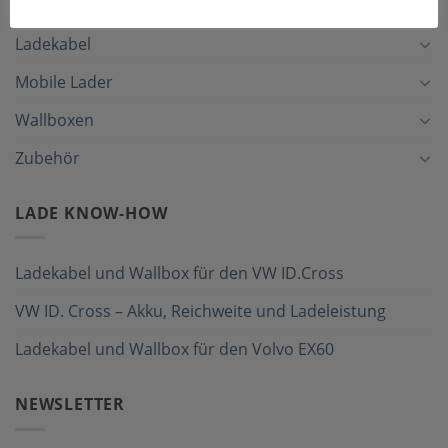
Ladekabel
Mobile Lader
Wallboxen
Zubehör
LADE KNOW-HOW
Ladekabel und Wallbox für den VW ID.Cross
VW ID. Cross – Akku, Reichweite und Ladeleistung
Ladekabel und Wallbox für den Volvo EX60
NEWSLETTER