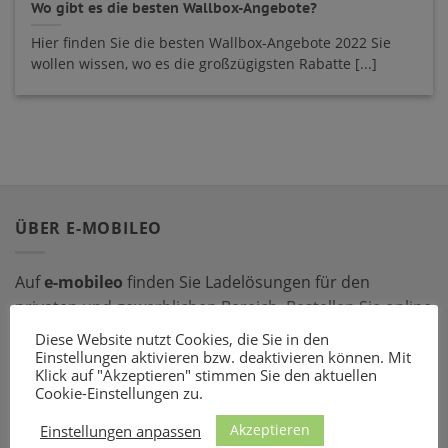
Wo gibt es die besten Wallbox-Angebote?
Hier finden Sie die besten Wallbox-Angebote 2022 Sie
wollen wissen, wo es die großzügigsten Rabatte [...]
ÜBER E-MOBILEO
Auf
e-mobileo
finden Sie Ladelösungen für den
privaten und gewerblichen Bereich. Bestellen Sie online
bei einem unserer zahlreichen Partner – mit dem
Diese Website nutzt Cookies, die Sie in den
passenden Ladeequipment sind Sie für jede Situation
Einstellungen aktivieren bzw. deaktivieren können. Mit
Klick auf "Akzeptieren" stimmen Sie den aktuellen
gerüstet!
Cookie-Einstellungen zu.
Akzeptieren
LADEZUBEHÖR
Einstellungen anpassen