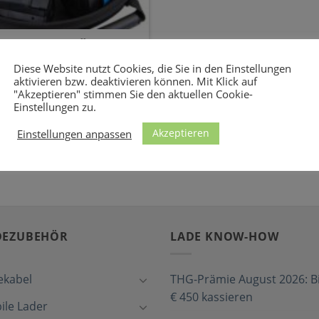
lle Infos zum Überall-
Diese Website nutzt Cookies, die Sie in den Einstellungen
aktivieren bzw. deaktivieren können. Mit Klick auf
Sie wollen – mit dem
"Akzeptieren" stimmen Sie den aktuellen Cookie-
vere Set [...]
Einstellungen zu.
Akzeptieren
Einstellungen anpassen
DEZUBEHÖR
LADE KNOW-HOW
ekabel
THG-Prämie August 2026: Bi
€ 450 kassieren
ile Lader