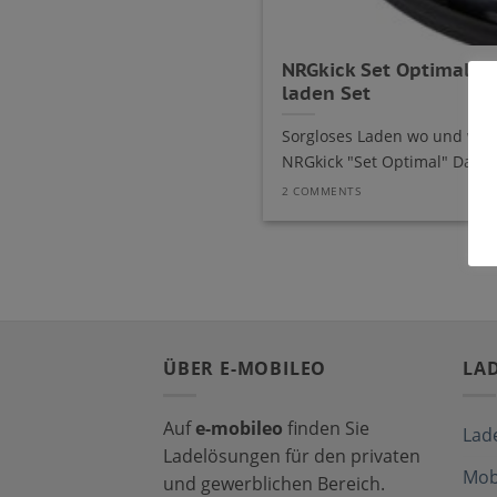
NRGkick Set Optimal: A
laden Set
Sorgloses Laden wo und wie 
NRGkick "Set Optimal" Das cle
2 COMMENTS
ÜBER E-MOBILEO
LA
Auf
e-mobileo
finden Sie
Lad
Ladelösungen für den privaten
Mob
und gewerblichen Bereich.